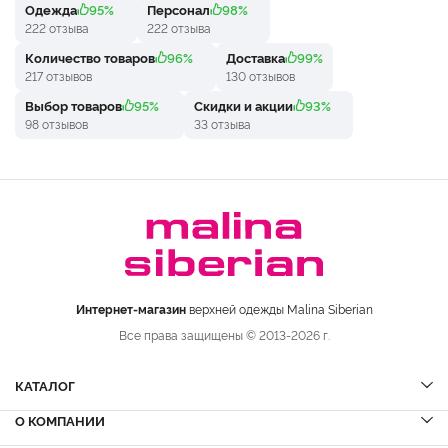
Одежда
95%
Персонал
98%
222 отзыва
222 отзыва
Количество товаров
96%
Доставка
99%
217 отзывов
130 отзывов
Выбор товаров
95%
Скидки и акции
93%
98 отзывов
33 отзыва
Интернет-магазин
верхней одежды Malina Siberian
Все права защищены © 2013-2026 г.
КАТАЛОГ
О КОМПАНИИ
Шубы
НОВИНКИ