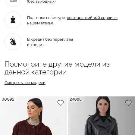
(без выходных)
Подгонка по фигуре,
постгарантийный
сервис в
нашем ателье
В кредит без переплаты
и кредит
Посмотрите другие модели из
данной категории
Смотреть все модели
30092
24086