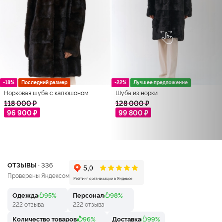
-18%
Последний размер
-22%
Лучшее предложение
Норковая шуба с капюшоном
Шуба из норки
118 000 ₽
128 000 ₽
96 900 ₽
99 800 ₽
ОТЗЫВЫ ·
336
Проверены Яндексом
Одежда
95%
Персонал
98%
222 отзыва
222 отзыва
Количество товаров
96%
Доставка
99%