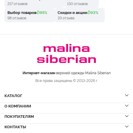
217 отзывов
130 отзывов
Выбор товаров
95%
Скидки и акции
93%
98 отзывов
33 отзыва
Интернет-магазин
верхней одежды Malina Siberian
Все права защищены © 2013-2026 г.
КАТАЛОГ
О КОМПАНИИ
Шубы
НОВИНКИ
Шубы из норки
Дубленки
ПОКУПАТЕЛЯМ
Вопрос-ответ
Шубы из соболя
Пальто
Сервисный центр
КОНТАКТЫ
Акции
Шубы из куницы
Куртки
Блог