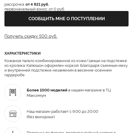
рассрочка:
от 4 821 руб.
первоначальный взнос: от 0 руб.
СООБЩИТЬ МНЕ О ПОСТУПЛЕНИИ
Получить скидку 500 руб.
ХАРАКТЕРИСТИКИ
Кожаное пальто комбинированное из кожи/замши на подстежке
из кролика. Капюшон оформлен норкой. Благодаря съемным меху
и внутренней подстежке незаменим в весенне-осеннем
гардеробе.
Более 1000 моделей
в нашем магазине в ТЦ
Максимум
Наш магазин работает с 9:00 до 20:00
(без выходных)
Подгонка по фигуре,
постгарантийный
сервис в