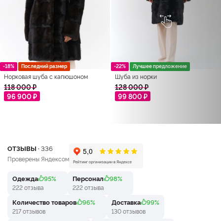
-18%
Последний размер
-22%
Лучшее предложение
Норковая шуба с капюшоном
Шуба из норки
118 000 ₽
128 000 ₽
96 900 ₽
99 800 ₽
ОТЗЫВЫ ·
336
Проверены Яндексом
Одежда
95%
Персонал
98%
222 отзыва
222 отзыва
Количество товаров
96%
Доставка
99%
217 отзывов
130 отзывов