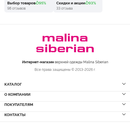
Выбор товаров
95%
Скидки и акции
93%
98 отзывов
33 отзыва
Интернет-магазин
верхней одежды Malina Siberian
Все права защищены © 2013-2026 г.
КАТАЛОГ
О КОМПАНИИ
Шубы
НОВИНКИ
Шубы из норки
Дубленки
ПОКУПАТЕЛЯМ
Вопрос-ответ
Шубы из соболя
Пальто
Сервисный центр
КОНТАКТЫ
Акции
Шубы из куницы
Куртки
Блог
Доставка и оплата
Шубы из кролика
Пуховики
Вакансии