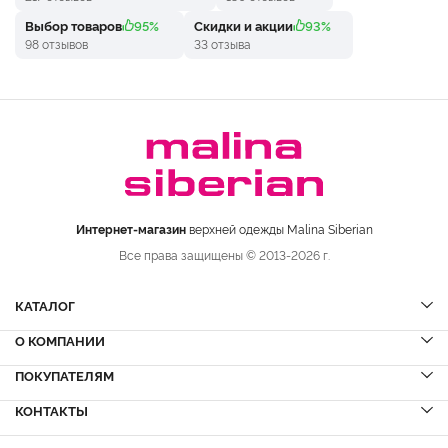
Выбор товаров
95%
Скидки и акции
93%
98 отзывов
33 отзыва
Интернет-магазин
верхней одежды Malina Siberian
Все права защищены © 2013-2026 г.
КАТАЛОГ
О КОМПАНИИ
Шубы
НОВИНКИ
Шубы из норки
Дубленки
ПОКУПАТЕЛЯМ
Вопрос-ответ
Шубы из соболя
Пальто
Сервисный центр
КОНТАКТЫ
Акции
Шубы из куницы
Куртки
Блог
Доставка и оплата
Шубы из кролика
Пуховики