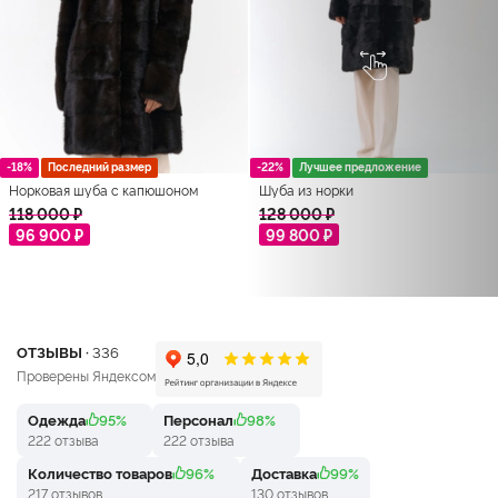
-18%
Последний размер
-22%
Лучшее предложение
Норковая шуба с капюшоном
Шуба из норки
118 000 ₽
128 000 ₽
96 900 ₽
99 800 ₽
ОТЗЫВЫ ·
336
Проверены Яндексом
Одежда
95%
Персонал
98%
222 отзыва
222 отзыва
Количество товаров
96%
Доставка
99%
217 отзывов
130 отзывов