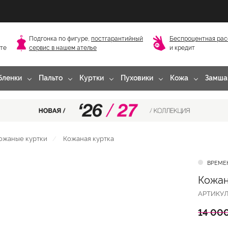
Подгонка по фигуре,
постгарантийный
Беспроцентная рас
сте
сервис в нашем ателье
и кредит
бленки
Пальто
Куртки
Пуховики
Кожа
Замша
ожаные куртки
Кожаная куртка
ВРЕМЕ
Кожан
АРТИКУ
14 000