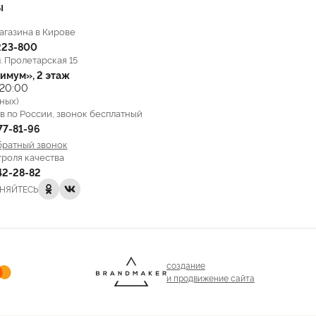
Ы
агазина в Кирове
223-800
л. Пролетарская 15
имум», 2 этаж
 20:00
ных)
в по России, звонок бесплатный
777-81-96
братный звонок
троля качества
142-28-82
НЯЙТЕСЬ
создание
и продвижение сайта