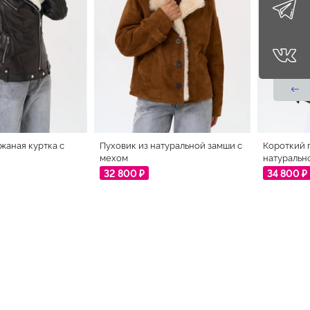
жаная куртка с
Пуховик из натуральной замши с
Короткий 
мехом
натуральн
32 800 ₽
34 800 ₽