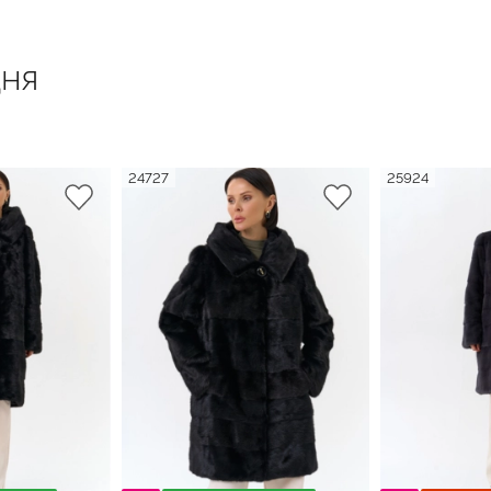
ня
24727
25924