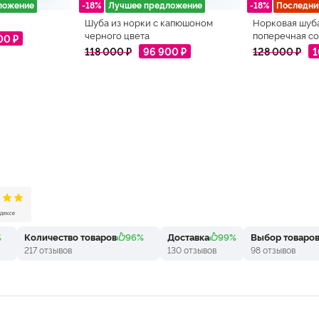
ложение
-18%
Лучшее предложение
-18%
Последни
Шуба из норки с капюшоном
Норковая шуб
черного цвета
поперечная со
00 ₽
118 000 ₽
96 900 ₽
128 000 ₽
1
%
Количество товаров
96%
Доставка
99%
Выбор товаро
217 отзывов
130 отзывов
98 отзывов