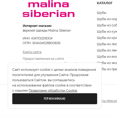
КАТАЛОГ
Шубы
Шубы из но
Шубы из со
Интернет-магазин
верхней одежды Malina Siberian
Шубы из ку
Шубы из кр
ИНН: 434701159004
ОГРН: 304434528800839
Шубы из ли
Шубы из ла
Карта сайта
Шубы из ен
Предоставленная на сайте
Шубы из эк
информация не является публичной
офертой
Шубы из пр
Сайт использует cookie с целью анализа поведения
посетителей для улучшения Сайта. Продолжая
пользоваться Сайтом, вы соглашаетесь
на использование файлов cookie в соответствии
с нашими
Правилами обработки Cookie
ПРИНИМАЮ
Все права защищены © 2013-2026 г.
Политика защиты персон