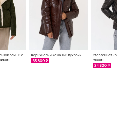
льной замши с
Коричневый кожаный пуховик
Утепленная ко
ником
мехом
35 800 ₽
24 800 ₽