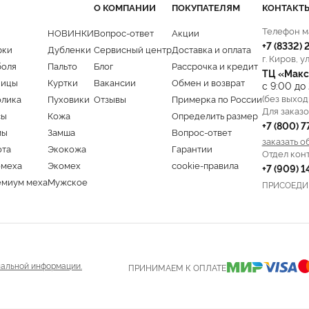
О КОМПАНИИ
ПОКУПАТЕЛЯМ
КОНТАКТ
Телефон м
НОВИНКИ
Вопрос-ответ
Акции
+7 (8332)
рки
Дубленки
Сервисный центр
Доставка и оплата
г. Киров, у
боля
Пальто
Блог
Рассрочка и кредит
ТЦ «Макс
ницы
Куртки
Вакансии
Обмен и возврат
с 9:00 до
(без выход
олика
Пуховики
Отзывы
Примерка по России
Для заказо
сы
Кожа
Определить размер
+7 (800) 
мы
Замша
Вопрос-ответ
заказать о
ота
Экокожа
Гарантии
Отдел кон
омеха
Экомех
cookie-правила
+7 (909) 
емиум меха
Мужское
ПРИСОЕДИ
альной информации.
ПРИНИМАЕМ К ОПЛАТЕ