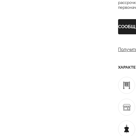
рассрочк
первонача
СООБЩ
Получит
ХАРАКТ