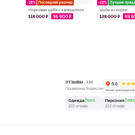
-18%
Последний размер
-22%
Лучшее пред
Норковая шуба с капюшоном
Шуба из норки
118 000 ₽
96 900 ₽
128 000 ₽
99 8
ОТЗЫВЫ ·
336
Проверены Яндексом
Одежда
95%
Персонал
98
222 отзыва
222 отзыва