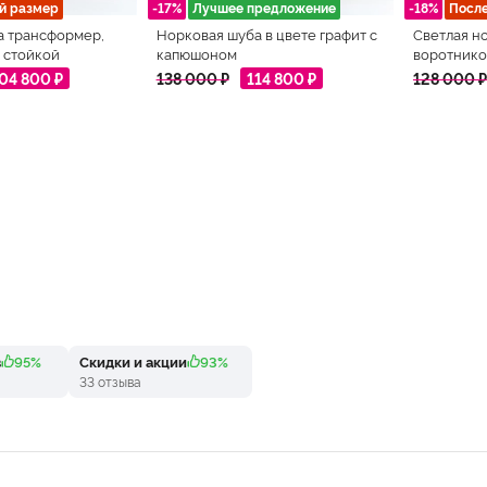
й размер
-17%
Лучшее предложение
-18%
Посл
а трансформер,
Норковая шуба в цвете графит с
Светлая н
 стойкой
капюшоном
воротнико
04 800 ₽
138 000 ₽
114 800 ₽
128 000 ₽
в
95%
Скидки и акции
93%
33 отзыва