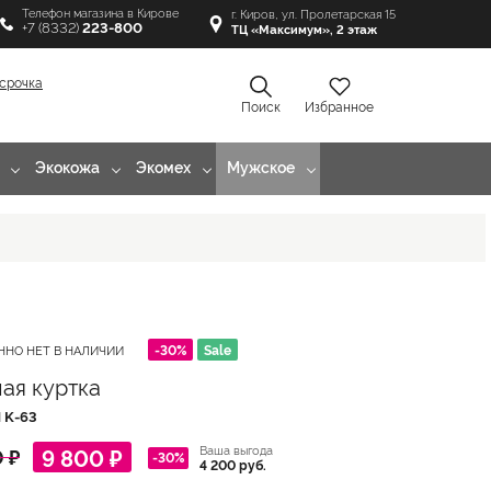
Телефон магазина в Кирове
г. Киров, ул. Пролетарская 15
+7 (8332)
223-800
ТЦ «Максимум», 2 этаж
срочка
Поиск
Избранное
Экокожа
Экомех
Мужское
-30%
Sale
ННО НЕТ В НАЛИЧИИ
ая куртка
Л
K-63
Ваша выгода
9 800 ₽
 ₽
-30%
4 200 руб.