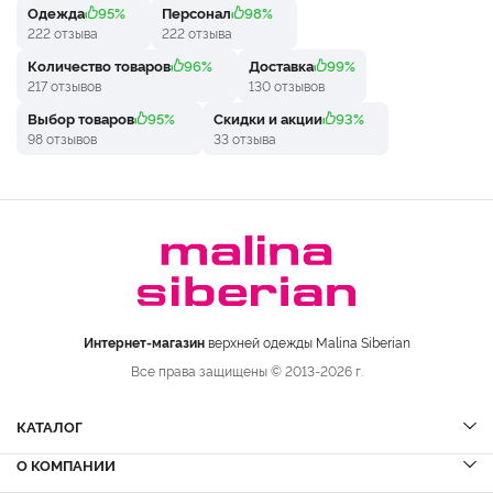
Одежда
95%
Персонал
98%
222 отзыва
222 отзыва
Количество товаров
96%
Доставка
99%
217 отзывов
130 отзывов
Выбор товаров
95%
Скидки и акции
93%
98 отзывов
33 отзыва
Интернет-магазин
верхней одежды Malina Siberian
Все права защищены © 2013-2026 г.
КАТАЛОГ
О КОМПАНИИ
Шубы
НОВИНКИ