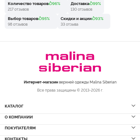
Количество товаров
96%
Доставка
99%
217 отзывов
130 отзывов
Выбор товаров
95%
Скидки и акции
93%
98 отзывов
33 отзыва
Интернет-магазин
верхней одежды Malina Siberian
Все права защищены © 2013-2026 г.
КАТАЛОГ
О КОМПАНИИ
Шубы
НОВИНКИ
Шубы из норки
Дубленки
ПОКУПАТЕЛЯМ
Вопрос-ответ
Шубы из соболя
Пальто
Сервисный центр
КОНТАКТЫ
Акции