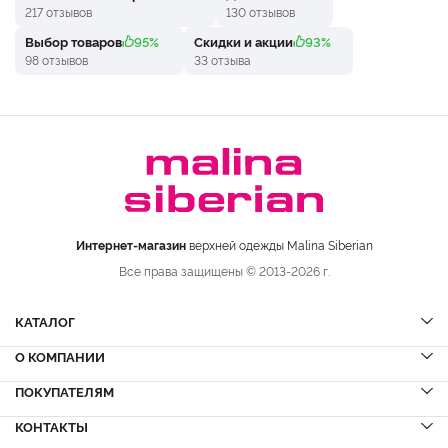
217 отзывов
130 отзывов
Выбор товаров
95%
Скидки и акции
93%
98 отзывов
33 отзыва
Интернет-магазин
верхней одежды Malina Siberian
Все права защищены © 2013-2026 г.
КАТАЛОГ
О КОМПАНИИ
Шубы
НОВИНКИ
Шубы из норки
Дубленки
ПОКУПАТЕЛЯМ
Вопрос-ответ
Шубы из соболя
Пальто
Сервисный центр
КОНТАКТЫ
Акции
Шубы из куницы
Куртки
Блог