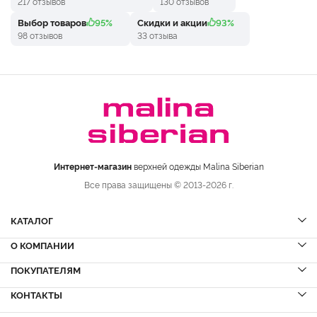
217 отзывов
130 отзывов
Выбор товаров
95%
Скидки и акции
93%
98 отзывов
33 отзыва
Интернет-магазин
верхней одежды Malina Siberian
Все права защищены © 2013-2026 г.
КАТАЛОГ
О КОМПАНИИ
Шубы
НОВИНКИ
Шубы из норки
Дубленки
ПОКУПАТЕЛЯМ
Вопрос-ответ
Шубы из соболя
Пальто
Сервисный центр
КОНТАКТЫ
Акции
Шубы из куницы
Куртки
Блог
Доставка и оплата