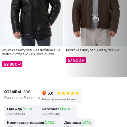
Мужская натуральная дубленка на
Мужская натуральная дубленка
волке с отделкой из меха енота
57 900 ₽
59 800 ₽
ОТЗЫВЫ ·
336
Проверены Яндексом
Одежда
95%
Персонал
98%
222 отзыва
222 отзыва
Количество товаров
96%
Доставка
99%