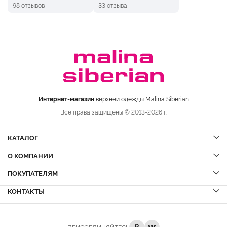
98 отзывов
33 отзыва
Интернет-магазин
верхней одежды Malina Siberian
Все права защищены © 2013-2026 г.
КАТАЛОГ
О КОМПАНИИ
Шубы
НОВИНКИ
Шубы из норки
Дубленки
ПОКУПАТЕЛЯМ
Вопрос-ответ
Шубы из соболя
Пальто
Сервисный центр
КОНТАКТЫ
Акции
Шубы из куницы
Куртки
Блог
Доставка и оплата
Шубы из кролика
Пуховики
Вакансии
Рассрочка и кредит
+7 (8332)
223-800
Шубы из лисы
Кожа
Отзывы