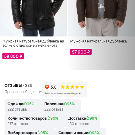
Мужская натуральная дубленка на
Мужская натуральная дубленка
волке с отделкой из меха енота
57 900 ₽
59 800 ₽
ОТЗЫВЫ ·
336
Проверены Яндексом
Одежда
95%
Персонал
98%
222 отзыва
222 отзыва
Количество товаров
96%
Доставка
99%
217 отзывов
130 отзывов
Выбор товаров
95%
Скидки и акции
93%