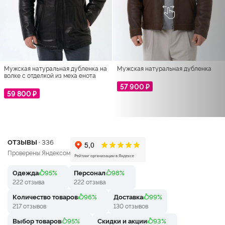
Мужская натуральная дубленка на
Мужская натуральная дубленка
волке с отделкой из меха енота
57 900 ₽
59 800 ₽
ОТЗЫВЫ ·
336
Проверены Яндексом
Одежда
95%
Персонал
98%
222 отзыва
222 отзыва
Количество товаров
96%
Доставка
99%
217 отзывов
130 отзывов
Выбор товаров
95%
Скидки и акции
93%