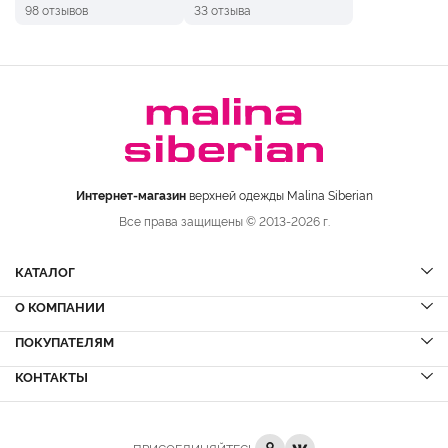
98 отзывов
33 отзыва
Интернет-магазин
верхней одежды Malina Siberian
Все права защищены © 2013-2026 г.
КАТАЛОГ
О КОМПАНИИ
Шубы
НОВИНКИ
Шубы из норки
Дубленки
ПОКУПАТЕЛЯМ
Вопрос-ответ
Шубы из соболя
Пальто
Сервисный центр
КОНТАКТЫ
Акции
Шубы из куницы
Куртки
Блог
Доставка и оплата
Шубы из кролика
Пуховики
Вакансии
Рассрочка и кредит
+7 (8332)
223-800
Шубы из лисы
Кожа
Отзывы