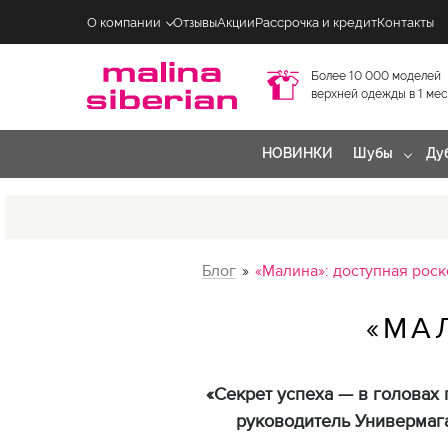
О компании
Отзывы
Акции
Рассрочка и кредит
Контакты
Более 10 000 моделей
верхней одежды в 1 ме
НОВИНКИ
Шубы
Ду
Блог
»
«Малина»: доступная рос
«МА
«Секрет успеха — в головах 
руководитель Универмага