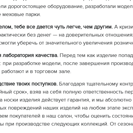
ели дорогостоящее оборудование, разработали модел
е меховые парки.
лом, тебе все дается чуть легче, чем другим.
А кризи
рактически без денег — на доверительных отношениях
 смогли уберечь от значительного увеличения рознич
я лаборатория качества.
Перед тем как изделие попад
: при разработке модели, после завершения произво
работают и в торговом зале.
дствие твоих поступков.
Благодаря тщательному конт
йный срок», взяв на себя полную ответственность пе
а носки изделия действует гарантия, и мы абсолютно
ых повреждений наших изделий на любом этапе эксп
ем покупателей в наш салон, чтобы оценить состоян
сы при производстве следующих коллекций. От сезона