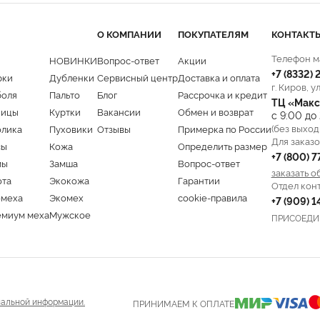
О КОМПАНИИ
ПОКУПАТЕЛЯМ
КОНТАКТ
Телефон м
НОВИНКИ
Вопрос-ответ
Акции
+7 (8332)
рки
Дубленки
Сервисный центр
Доставка и оплата
г. Киров, у
боля
Пальто
Блог
Рассрочка и кредит
ТЦ «Макс
ницы
Куртки
Вакансии
Обмен и возврат
с 9:00 до
(без выход
олика
Пуховики
Отзывы
Примерка по России
Для заказо
сы
Кожа
Определить размер
+7 (800) 
мы
Замша
Вопрос-ответ
заказать о
ота
Экокожа
Гарантии
Отдел кон
омеха
Экомех
cookie-правила
+7 (909) 
емиум меха
Мужское
ПРИСОЕДИ
альной информации.
ПРИНИМАЕМ К ОПЛАТЕ