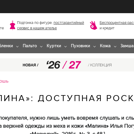
Подгонка по фигуре,
постгарантийный
Беспроцентная рас
сте
сервис в нашем ателье
и кредит
бленки
Пальто
Куртки
Пуховики
Кожа
Замша
кошь
ЛИНА»: ДОСТУПНАЯ РОС
покупателя, нужно лишь уметь вовремя слушать и сл
 верхней одежды из меха и кожи «Малина» Илья Погу