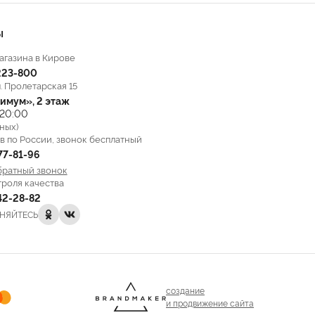
Ы
агазина в Кирове
223-800
л. Пролетарская 15
имум», 2 этаж
 20:00
ных)
в по России, звонок бесплатный
777-81-96
братный звонок
троля качества
142-28-82
НЯЙТЕСЬ
создание
и продвижение сайта