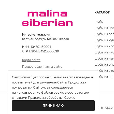
КАТАЛОГ
Шубы
Шубы из но
Шубы из со
Интернет-магазин
верхней одежды Malina Siberian
Шубы из ку
Шубы из кр
ИНН: 434701159004
ОГРН: 304434528800839
Шубы из ли
Шубы из ла
Карта сайта
Шубы из ен
Предоставленная на сайте
Шубы из эк
информация не является публичной
офертой
Шубы из пр
Сайт использует cookie с целью анализа поведения
посетителей для улучшения Сайта. Продолжая
пользоваться Сайтом, вы соглашаетесь
на использование файлов cookie в соответствии
с нашими
Правилами обработки Cookie
ПРИНИМАЮ
Все права защищены © 2013-2026 г.
Политика защиты персон