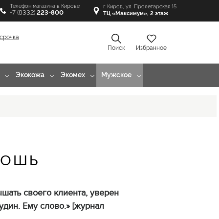
Телефон магазина в Кирове
г. Киров, ул. Пролетарская 15
+7 (8332)
223-800
ТЦ «Максимум», 2 этаж
срочка
Поиск
Избранное
Экокожа
Экомех
Мужское
КОШЬ
ышать своего клиента, уверен
дин. Ему слово.» [журнал